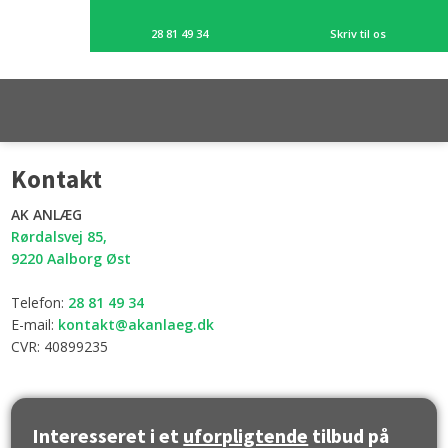
28 81 49 34​
Skriv til os
​Kontakt
AK ANLÆG​
Rørdalsvej 85,
​9220 Aalborg Øst
Telefon:
28 81 49 34
E-mail:
kontakt@akanlaeg.dk
CVR: 40899235
Interesseret i et
uforpligtende
tilbud på